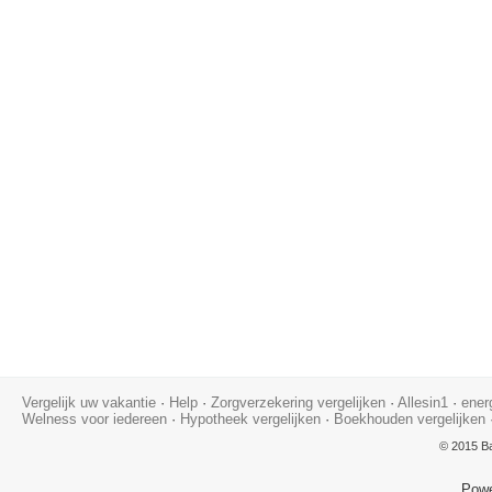
Vergelijk uw vakantie
·
Help
·
Zorgverzekering vergelijken
·
Allesin1
·
ener
Welness voor iedereen
·
Hypotheek vergelijken
·
Boekhouden vergelijken
© 2015 Ba
Pow