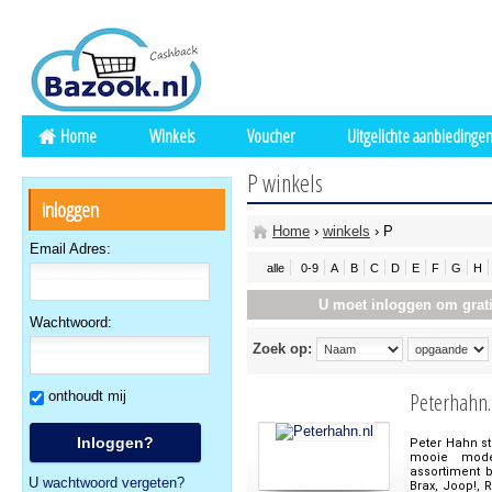
Home
Winkels
Voucher
Uitgelichte aanbiedinge
P winkels
inloggen
Home
›
winkels
› P
Email Adres:
alle
0-9
A
B
C
D
E
F
G
H
U moet inloggen om grati
Wachtwoord:
Zoek op:
Peterhahn.
onthoudt mij
Peter Hahn st
mooie mode 
assortiment 
U wachtwoord vergeten?
Brax, Joop!, 