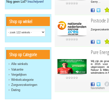
Nog geen Lid?
Inschrijven!
Gerry ...
Postcode Zo
Shop op winkel
Zorgverzekeri
Pure Energ
Shop op Categorie
Wij zijn de gro
Alle winkels
in 2015 voor 
uitgeroepen 
Vakantie
Natuur & Mili
windmolens in 
Vergelijken
Winkelcategorie
Zorgverzekeringen
favorieten
Dating