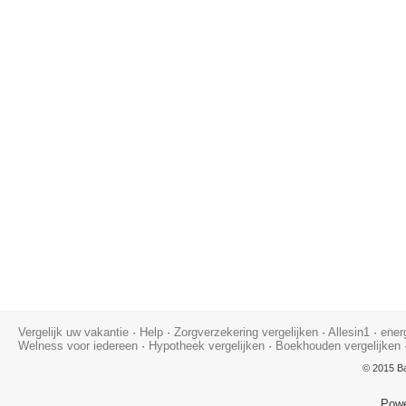
Vergelijk uw vakantie
·
Help
·
Zorgverzekering vergelijken
·
Allesin1
·
ener
Welness voor iedereen
·
Hypotheek vergelijken
·
Boekhouden vergelijken
© 2015 Ba
Pow