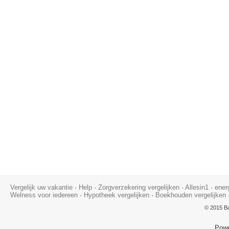
Vergelijk uw vakantie
·
Help
·
Zorgverzekering vergelijken
·
Allesin1
·
ener
Welness voor iedereen
·
Hypotheek vergelijken
·
Boekhouden vergelijken
© 2015 Ba
Pow