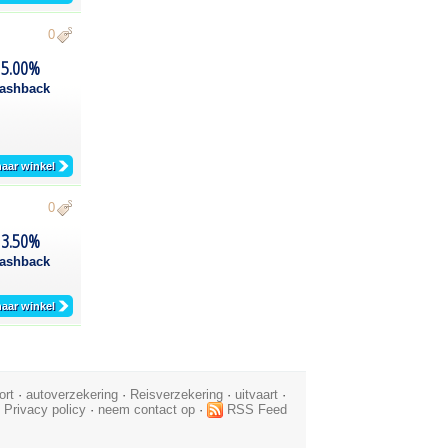
0
5.00%
ashback
aar winkel
0
3.50%
ashback
aar winkel
ort
·
autoverzekering
·
Reisverzekering
·
uitvaart
·
·
Privacy policy
·
neem contact op
·
RSS Feed