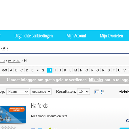
r
Uitgelichte aanbiedingen
Mijn Account
Mijn favorieten
kels
me
›
winkels
› H
0-9
A
B
C
D
E
F
G
H
I
J
K
L
M
N
O
P
Q
R
S
T
U
V
U moet inloggen om gratis geld te verdienen.
klik hier
om in te logg
op:
Resultaten:
zichtb
Halfords
Alles voor uw auto en fiets
C