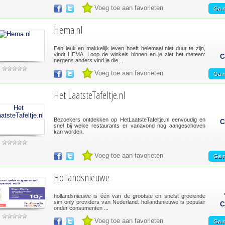
Voeg toe aan favorieten
Ga n
Hema.nl
Een leuk en makkelijk leven hoeft helemaal niet duur te zijn,
vindt HEMA. Loop de winkels binnen en je ziet het meteen:
C
nergens anders vind je die ...
Voeg toe aan favorieten
Ga n
Het LaatsteTafeltje.nl
Bezoekers ontdekken op HetLaatsteTafeltje.nl eenvoudig en
C
snel bij welke restaurants er vanavond nog aangeschoven
kan worden.
Voeg toe aan favorieten
Ga n
Hollandsnieuwe
hollandsnieuwe is één van de grootste en snelst groeiende
sim only providers van Nederland. hollandsnieuwe is populair
C
onder consumenten ...
Voeg toe aan favorieten
Ga n