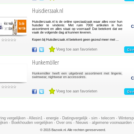
Huisdierzaak.nl
Huisdierzaak.nl is de online speciaalzaak waar alles voor hun
huisdier te vindenis: Met ruim 7000 artikelen in hun
C
assortiment en alles staat op voorraad! Dat betekent dat we
vaak de volgende dag al kunnen leveren.
Kopen bij Huisdierzaak.nl betekent geen gezeul meer met ...
Voeg toe aan favorieten
Ga n
Hunkemöller
Hunkemöller heeft een uitgebreid assortiment met lingerie,
swimwear, nightwear en accessoires.
C
Voeg toe aan favorieten
Ga n
ing vergelijken
·
Allesin1
·
energie
·
Datingvergelijk
·
sim
·
telecom
·
Wintersp
ijken
·
Boekhouden vergelijken
·
Over ons
·
Nieuws
·
algemene voorwaarden
© 2015 Bazook.nl. Alle rechten gereserveerd.