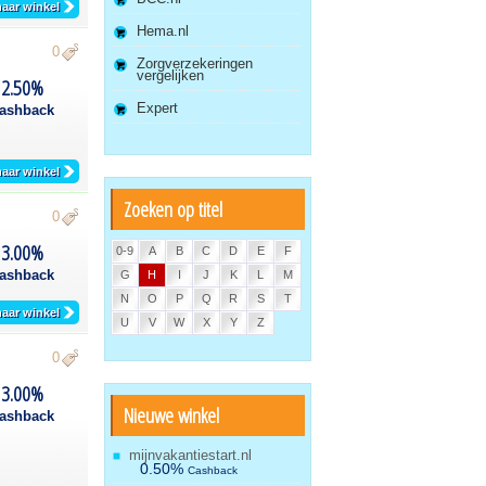
aar winkel
Hema.nl
0
Zorgverzekeringen
vergelijken
2.50%
Expert
ashback
aar winkel
Zoeken op titel
0
3.00%
0-9
A
B
C
D
E
F
ashback
G
H
I
J
K
L
M
N
O
P
Q
R
S
T
aar winkel
U
V
W
X
Y
Z
0
3.00%
Nieuwe winkel
ashback
mijnvakantiestart.nl
0.50%
Cashback