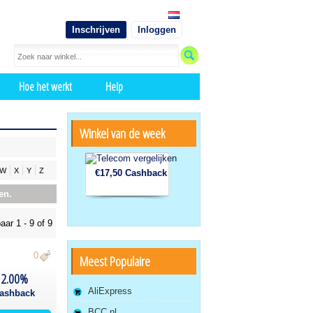
Inschrijven
Inloggen
Hoe het werkt
Help
Winkel van de week
W
X
Y
Z
€17,50 Cashback
en.
aar 1 - 9 of 9
0
Meest Populaire
2.00%
AliExpress
ashback
BCC.nl