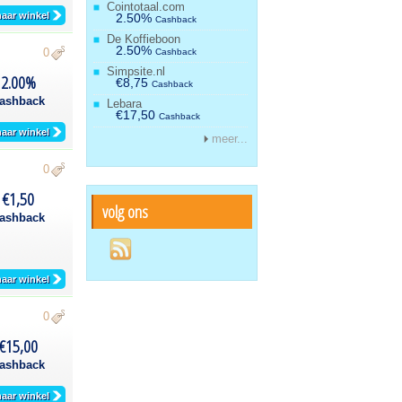
Cointotaal.com
aar winkel
2.50%
Cashback
De Koffieboon
2.50%
0
Cashback
Simpsite.nl
2.00%
€8,75
Cashback
ashback
Lebara
€17,50
Cashback
aar winkel
meer...
0
€1,50
volg ons
ashback
aar winkel
0
€15,00
ashback
aar winkel