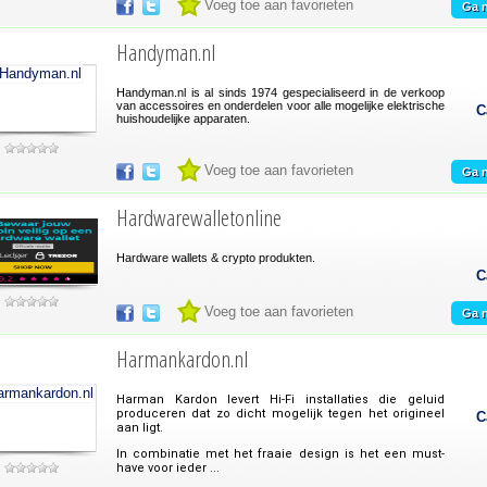
Voeg toe aan favorieten
Ga n
Handyman.nl
Handyman.nl is al sinds 1974 gespecialiseerd in de verkoop
van accessoires en onderdelen voor alle mogelijke elektrische
C
huishoudelijke apparaten.
Voeg toe aan favorieten
Ga n
Hardwarewalletonline
Hardware wallets & crypto produkten.
C
Voeg toe aan favorieten
Ga n
Harmankardon.nl
Harman Kardon levert Hi-Fi installaties die geluid
produceren dat zo dicht mogelijk tegen het origineel
C
aan ligt.
In combinatie met het fraaie design is het een must-
have voor ieder ...