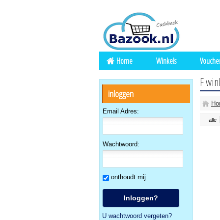
Home
Winkels
Vouche
F win
inloggen
Ho
Email Adres:
alle
Wachtwoord:
onthoudt mij
U wachtwoord vergeten?