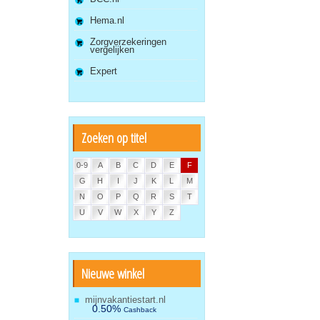
Hema.nl
Zorgverzekeringen
vergelijken
Expert
Zoeken op titel
0-9
A
B
C
D
E
F
G
H
I
J
K
L
M
N
O
P
Q
R
S
T
U
V
W
X
Y
Z
Nieuwe winkel
mijnvakantiestart.nl
0.50%
Cashback