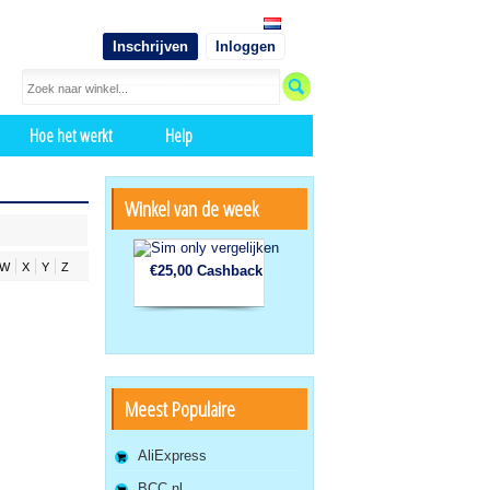
Inschrijven
Inloggen
Hoe het werkt
Help
Winkel van de week
W
X
Y
Z
€25,00 Cashback
Meest Populaire
AliExpress
BCC.nl