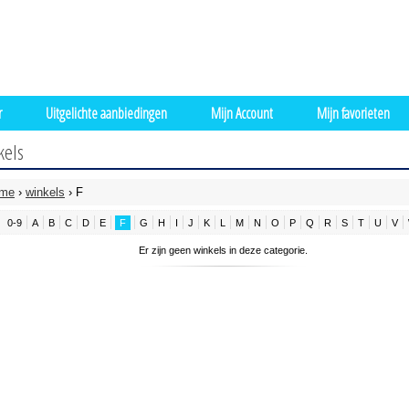
r
Uitgelichte aanbiedingen
Mijn Account
Mijn favorieten
kels
me
›
winkels
› F
0-9
A
B
C
D
E
F
G
H
I
J
K
L
M
N
O
P
Q
R
S
T
U
V
Er zijn geen winkels in deze categorie.