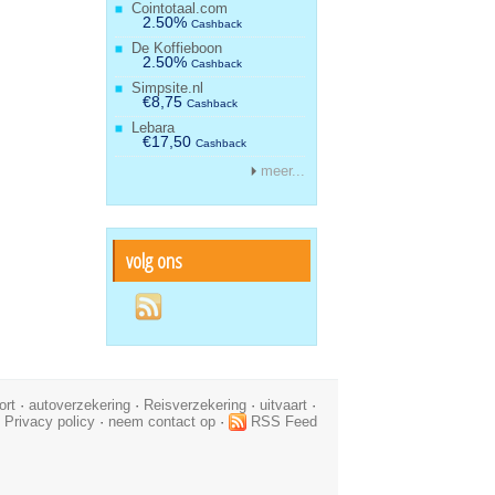
Cointotaal.com
2.50%
Cashback
De Koffieboon
2.50%
Cashback
Simpsite.nl
€8,75
Cashback
Lebara
€17,50
Cashback
meer...
volg ons
ort
·
autoverzekering
·
Reisverzekering
·
uitvaart
·
·
Privacy policy
·
neem contact op
·
RSS Feed