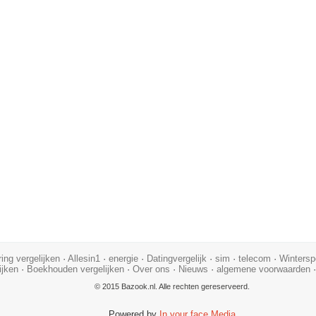
ing vergelijken
·
Allesin1
·
energie
·
Datingvergelijk
·
sim
·
telecom
·
Wintersp
ijken
·
Boekhouden vergelijken
·
Over ons
·
Nieuws
·
algemene voorwaarden
© 2015 Bazook.nl. Alle rechten gereserveerd.
Powered by
In your face Media