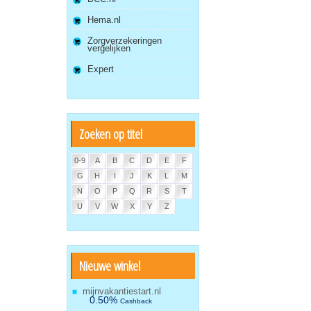
Hema.nl
Zorgverzekeringen
vergelijken
Expert
Zoeken op titel
0-9
A
B
C
D
E
F
G
H
I
J
K
L
M
N
O
P
Q
R
S
T
U
V
W
X
Y
Z
Nieuwe winkel
mijnvakantiestart.nl
0.50%
Cashback