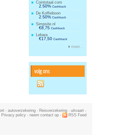
Cointotaal.com
2.50%
Cashback
De Koffieboon
2.50%
Cashback
Simpsite.nl
€8,75
Cashback
Lebara
€17,50
Cashback
meer...
volg ons
ort
·
autoverzekering
·
Reisverzekering
·
uitvaart
·
·
Privacy policy
·
neem contact op
·
RSS Feed