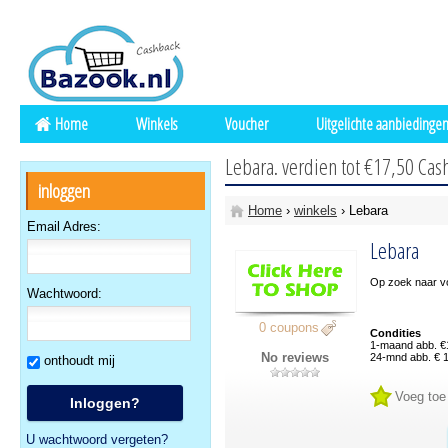
Home
Winkels
Voucher
Uitgelichte aanbiedinge
Lebara. verdien tot €17,50 Cas
inloggen
Home
›
winkels
› Lebara
Email Adres:
Lebara
Op zoek naar v
Wachtwoord:
0 coupons
Condities
1-maand abb. €
No reviews
24-mnd abb. € 
onthoudt mij
Voeg toe
U wachtwoord vergeten?