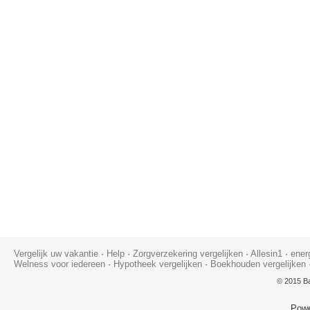
Vergelijk uw vakantie
·
Help
·
Zorgverzekering vergelijken
·
Allesin1
·
ener
Welness voor iedereen
·
Hypotheek vergelijken
·
Boekhouden vergelijken
© 2015 Ba
Pow