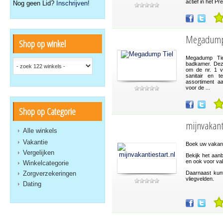
actief in het P
Nog geen Lid?
Inschrijven!
Megadump 
Shop op winkel
Megadump Tie
badkamer. Dez
om de nr. 1 v
sanitair en 
assortiment a
voor de ...
Shop op Categorie
mijnvakanti
Alle winkels
Vakantie
Boek uw vakanti
Vergelijken
Bekijk het aan
en ook voor vak
Winkelcategorie
Zorgverzekeringen
Daarnaast kunt
vliegvelden.
Dating