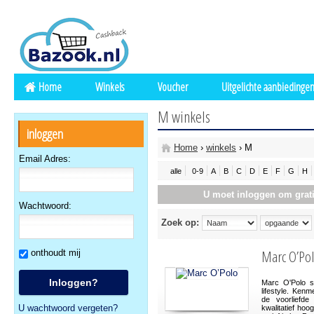
Home
Winkels
Voucher
Uitgelichte aanbiedinge
M winkels
inloggen
Home
›
winkels
› M
Email Adres:
alle
0-9
A
B
C
D
E
F
G
H
U moet inloggen om grati
Wachtwoord:
Zoek op:
Marc O’Po
onthoudt mij
Marc O'Polo s
lifestyle. Ken
de voorliefde 
U wachtwoord vergeten?
kwalitatief ho