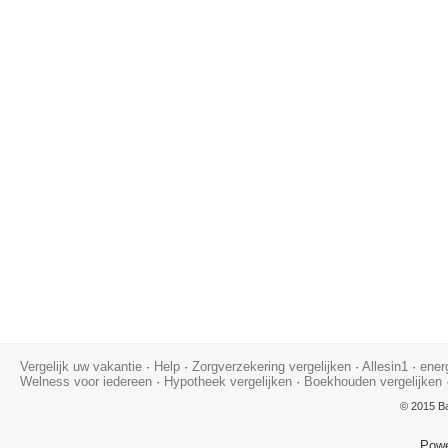
Vergelijk uw vakantie
·
Help
·
Zorgverzekering vergelijken
·
Allesin1
·
ener
Welness voor iedereen
·
Hypotheek vergelijken
·
Boekhouden vergelijken
© 2015 Ba
Pow