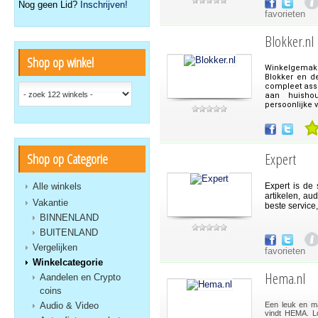
Nog geen Lid?
Inschrijven!
favorieten
Blokker.nl
Shop op winkel
Winkelgemak 
Blokker en d
compleet ass
aan huishou
persoonlijke 
Expert
Shop op Categorie
Alle winkels
Expert is de
artikelen, au
Vakantie
beste service
BINNENLAND
BUITENLAND
Vergelijken
favorieten
Winkelcategorie
Hema.nl
Aandelen en Crypto
coins
Audio & Video
Een leuk en mak
vindt HEMA. Lo