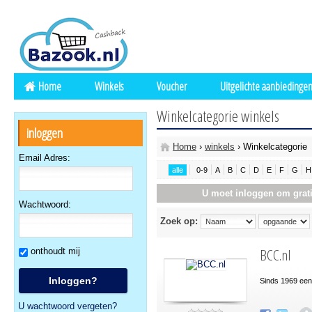
Home
Winkels
Voucher
Uitgelichte aanbiedinge
Winkelcategorie winkels
inloggen
Home
›
winkels
› Winkelcategorie
Email Adres:
alle
0-9
A
B
C
D
E
F
G
H
U moet inloggen om grati
Wachtwoord:
Zoek op:
BCC.nl
onthoudt mij
Sinds 1969 een
U wachtwoord vergeten?