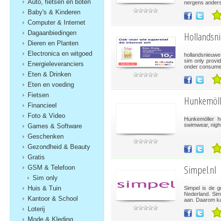
Auto, fietsen en boten
nergens anders 
Baby's & Kinderen
Computer & Internet
Dagaanbiedingen
Hollandsn
Dieren en Planten
Electronica en witgoed
hollandsnieuwe
sim only provi
Energieleveranciers
onder consumen
Eten & Drinken
Eten en voeding
Fietsen
Hunkemöll
Financieel
Foto & Video
Hunkemöller he
swimwear, nigh
Games & Software
Geschenken
Gezondheid & Beauty
Gratis
Simpel.nl
GSM & Telefoon
Sim only
Huis & Tuin
Simpel is de g
Nederland. Simp
Kantoor & School
aan. Daarom ka
Loterij
Mode & Kleding