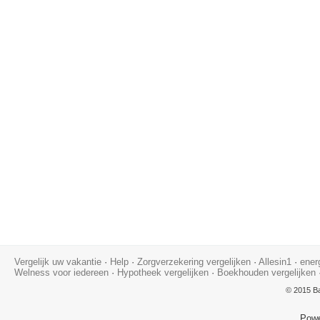
Vergelijk uw vakantie
·
Help
·
Zorgverzekering vergelijken
·
Allesin1
·
ener
Welness voor iedereen
·
Hypotheek vergelijken
·
Boekhouden vergelijken
© 2015 Ba
Pow