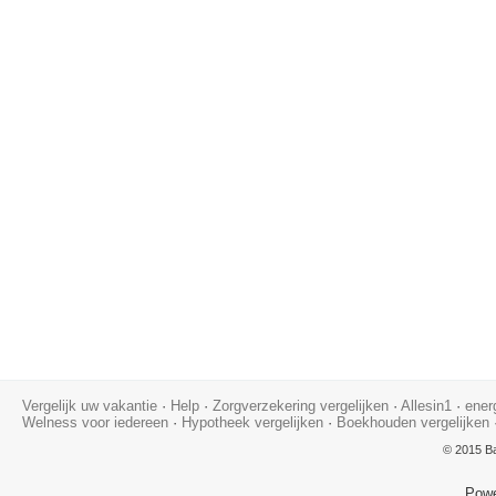
Vergelijk uw vakantie
·
Help
·
Zorgverzekering vergelijken
·
Allesin1
·
ener
Welness voor iedereen
·
Hypotheek vergelijken
·
Boekhouden vergelijken
© 2015 Ba
Pow