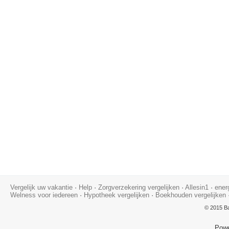
Vergelijk uw vakantie
·
Help
·
Zorgverzekering vergelijken
·
Allesin1
·
ener
Welness voor iedereen
·
Hypotheek vergelijken
·
Boekhouden vergelijken
© 2015 Ba
Pow