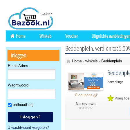
Home
Winkels
Voucher
Uitgelichte aanbiedinge
Beddenplein. verdien tot 5.00
inloggen
Home
›
winkels
› Beddenplein
Email Adres:
Beddenple
Boxsprings
Wachtwoord:
0 coupons
Voeg toe
No reviews
onthoudt mij
U wachtwoord vergeten?